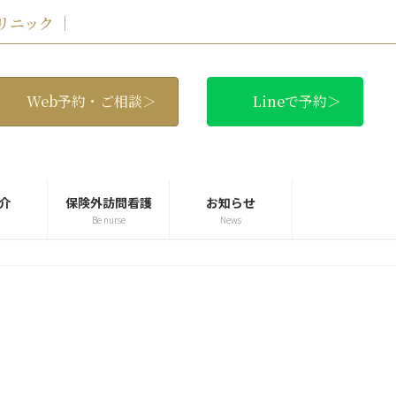
リニック ｜
Web予約・ご相談＞
Lineで予約＞
介
保険外訪問看護
お知らせ
Be nurse
News