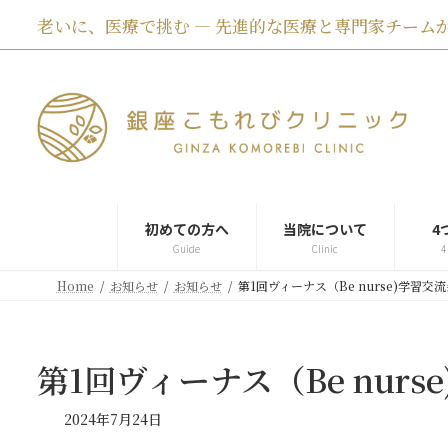
コ
ナ
老いに、医療で挑む ― 先進的な医療と専門家チームが
ン
ビ
テ
ゲ
ン
ー
ツ
シ
へ
ョ
ス
ン
キ
に
ッ
移
プ
動
初めての方へ
当院について
4
Guide
Clinic
4
Home
お知らせ
お知らせ
第1回ヴィーナス（Be nurse)学習
第1回ヴィーナス（Be nur
2024年7月24日