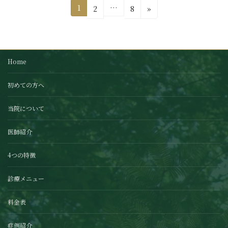
投
固
1
…
固
固
2
8
»
定
稿
定
定
ペ
ペ
ペ
の
ー
ー
ー
ジ
ペ
ジ
ジ
Home
ー
初めての方へ
ジ
送
当院について
り
医師紹介
4つの特徴
診療メニュー
料金表
症例紹介