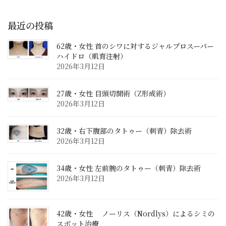
2026年2月15日
最近の投稿
62歳・女性 首のシワに対するジャルプロスーパー
ハイドロ（肌育注射）
2026年3月12日
27歳・女性 目頭切開術（Z形成術）
2026年3月12日
32歳・右下腹部のタトゥー（刺青）除去術
2026年3月12日
34歳・女性 左前腕のタトゥー（刺青）除去術
2026年3月12日
42歳・女性 ノーリス（Nordlys）によるシミの
スポット治療