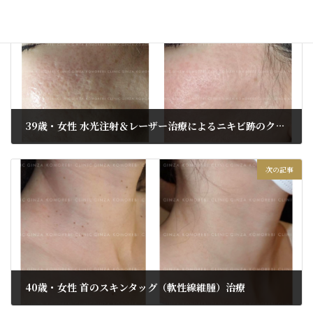
前の記事
39歳・女性 水光注射＆レーザー治療によるニキビ跡のクレーター（凹凸）治療
2026年2月15日
次の記事
40歳・女性 首のスキンタッグ（軟性線維腫）治療