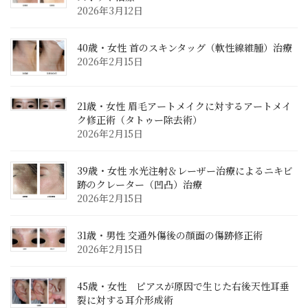
2026年3月12日
40歳・女性 首のスキンタッグ（軟性線維腫）治療
2026年2月15日
21歳・女性 眉毛アートメイクに対するアートメイ
ク修正術（タトゥー除去術）
2026年2月15日
39歳・女性 水光注射＆レーザー治療によるニキビ
跡のクレーター（凹凸）治療
2026年2月15日
31歳・男性 交通外傷後の顔面の傷跡修正術
2026年2月15日
45歳・女性 ピアスが原因で生じた右後天性耳垂
裂に対する耳介形成術