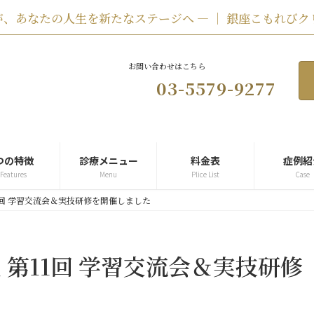
、あなたの人生を新たなステージへ ― ｜ 銀座こもれびク
お問い合わせはこちら
03-5579-9277
つの特徴
診療メニュー
料金表
症例紹
 Features
Menu
Plice List
Case
1回 学習交流会＆実技研修を開催しました
第11回 学習交流会＆実技研修