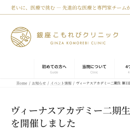
コ
ナ
老いに、医療で挑む ― 先進的な医療と専門家チームが
ン
ビ
テ
ゲ
ン
ー
ツ
シ
へ
ョ
ス
ン
キ
に
ッ
移
プ
動
初めての方へ
当院について
4
Guide
Clinic
4
Home
お知らせ
イベント情報
ヴィーナスアカデミー二期生 第1
ヴィーナスアカデミー二期生 
を開催しました