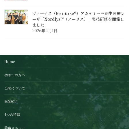
ヴィーナス（Be nurse®）アカデミー三期生医療レ
ーザ「Nordlys™（ノーリス）」実技研修を開催し
ました
2026年4月1日
Home
初めての方へ
当院について
医師紹介
4つの特徴
診療メニュー