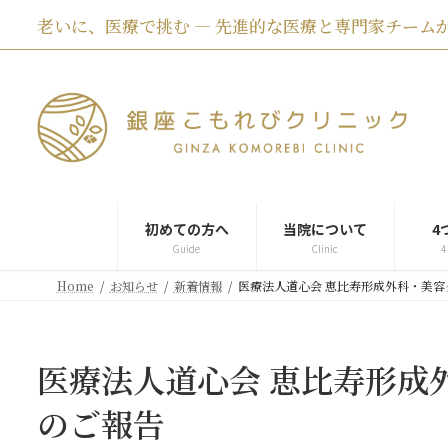
コ
ナ
老いに、医療で挑む ― 先進的な医療と専門家チームが
ン
ビ
テ
ゲ
ン
ー
ツ
シ
へ
ョ
ス
ン
キ
に
ッ
移
プ
動
初めての方へ
当院について
4
Guide
Clinic
4
Home
お知らせ
新着情報
医療法人道心会 恵比寿形成外科・美容
医療法人道心会 恵比寿形成
のご報告