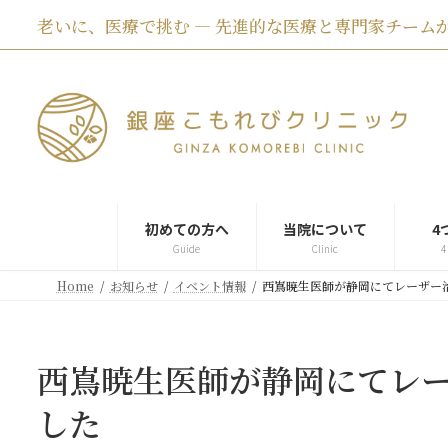
コ
ナ
老いに、医療で挑む ― 先進的な医療と専門家チームが
ン
ビ
テ
ゲ
ン
ー
ツ
シ
へ
ョ
ス
ン
キ
に
ッ
移
プ
動
初めての方へ
当院について
4
Guide
Clinic
4
Home
お知らせ
イベント情報
西嶌暁生医師が静岡にてレーザー
西嶌暁生医師が静岡にてレ
した