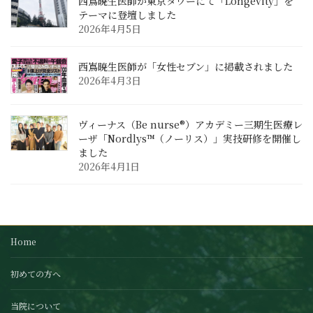
西嶌暁生医師が東京タワーにて「Longevity」を
テーマに登壇しました
2026年4月5日
西嶌暁生医師が「女性セブン」に掲載されました
2026年4月3日
ヴィーナス（Be nurse®）アカデミー三期生医療レ
ーザ「Nordlys™（ノーリス）」実技研修を開催し
ました
2026年4月1日
Home
初めての方へ
当院について