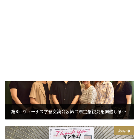
受講される看護師さんと一緒にご参加ください。
※受講料、カリキュラム等、詳細はオンライン説明会にてご案内
いたします。
イベント情報
、
新着情報
カテゴリー
前の記事
第8回ヴィーナス学習交流会＆第二期生懇親会を開催しました
2025年9月14日
次の記事